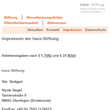
Stiftung
Dienstleistungsfelder
Öffentlichkeitsarbeit
Referenzen
Aktuelles
Kontakt
Impressum
Datenschutz
Impressum der hace-Stiftung
Anbieterangaben nach § 5
TMG
und § 18
MStV
:
hace-Stiftung
Sitz: Stuttgart
Nicole Siegel
Tannenstraße 9
88662 Überlingen (Ernatsreute)
Fon/Fax: +49 (0) 7553 2124523