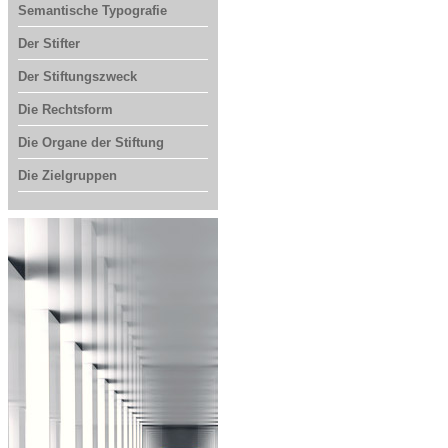
Semantische Typografie
Der Stifter
Der Stiftungszweck
Die Rechtsform
Die Organe der Stiftung
Die Zielgruppen